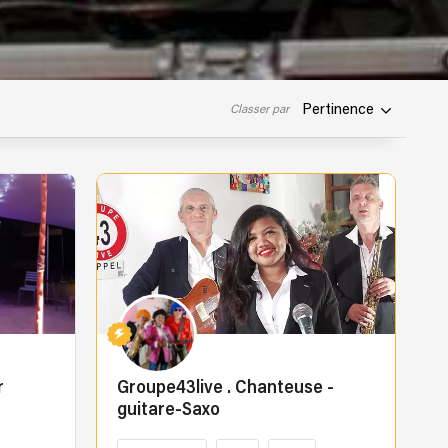
Pertinence
Classer par
r
Groupe43live . Chanteuse -
guitare-Saxo