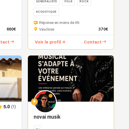
GENERALISTE
FOLK
ROCK
ACOUSTIQUE
🎶
Réponse en moins de 6h
TRIO
660€
370€
Vaucluse
ou
DUO
tact
Voir le profil
Contact
Musical
🎶
Chanteuse,
guitariste
et
saxophoniste
(possibilité
de
drum
box
(1)
5.0
selon
la
novai musik
formule)
Répertoire