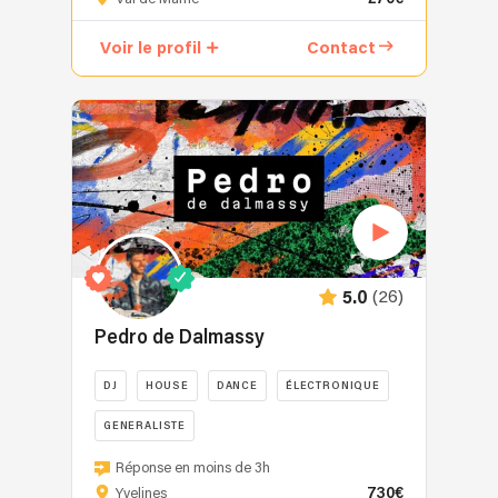
un
collectif
Voir le profil
Contact
d’artistes
professionnels
passionnés
réunissant
DJ,
musiciens
et
chanteurs
pour
créer
(26)
5.0
une
expérience
Pedro de Dalmassy
musicale
complète,
DJ
HOUSE
DANCE
ÉLECTRONIQUE
élégante
GENERALISTE
et
inoubliable.
DJ
Réponse en moins de 3h
Fort
depuis
730€
Yvelines