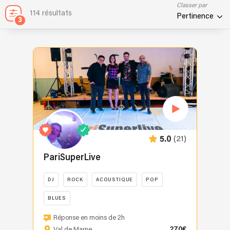
Classer par
114 résultats
Pertinence
3
(21)
5.0
PariSuperLive
DJ
ROCK
ACOUSTIQUE
POP
BLUES
Découvrez
Réponse en moins de 2h
PARISUPERLIVE,
270€
Val de Marne