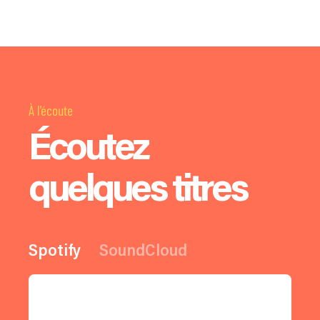
À l'écoute
Écoutez
quelques titres
Spotify
SoundCloud