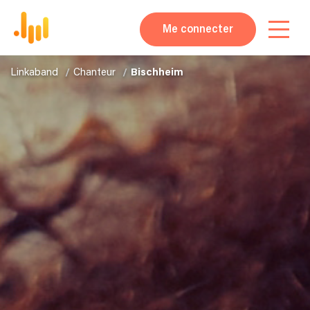
Me connecter
Linkaband
Chanteur
Bischheim