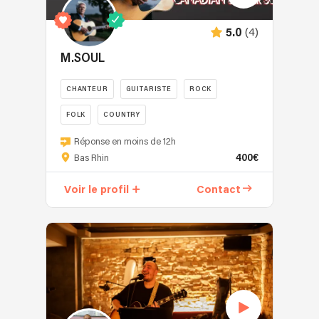
qui
répondent
(4)
5.0
à
votre
M.SOUL
besoin
musical,
CHANTEUR
GUITARISTE
ROCK
pour
FOLK
COUNTRY
un
événement
🎤
Réponse en moins de 12h
réussi.
Marcel
400€
Bas Rhin
Fort
Soulodre
de
–
Voir le profil
Contact
plus
M.SOUL
de
Chanteur,
15
guitariste,
ans
auteur-
d’expérience
compositeur
en
et
tant
artiste
que
canadien