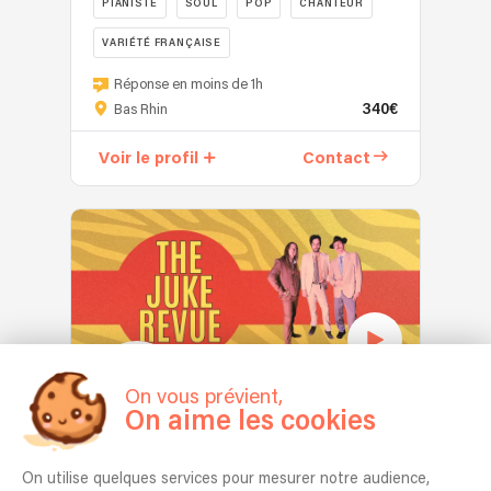
humour.
PIANISTE
SOUL
POP
CHANTEUR
de
DE
la
MUSIQUES
VARIÉTÉ FRANÇAISE
harpe
pour
JOA
en
Réponse en moins de 1h
vos
&
s’accompagnant
340€
Bas Rhin
animations
ANTA
des
sur
est
rythmes
Voir le profil
Contact
mesure
un
du
ou
duo
bodhràn.
des
Piano-
Les
concerts
Voix
musiciennes
événements
de
proposent
avec
variété
un
des
et
répertoire
ambiances
pop
de
musicales
française
chansons
autour
et
On vous prévient,
racontant
du
anglaise.
On aime les cookies
les
jazz
Formé
The Juke Revue
paysages
mais
en
escarpés,
pas
On utilise quelques services pour mesurer notre audience,
2024,