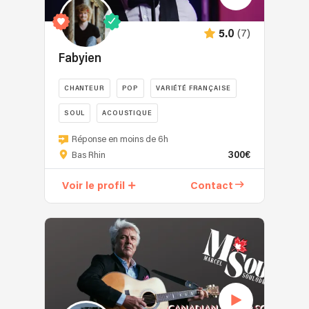
(7)
5.0
Fabyien
CHANTEUR
POP
VARIÉTÉ FRANÇAISE
SOUL
ACOUSTIQUE
Seul,
Réponse en moins de 6h
en
300€
Bas Rhin
duo,
et/ou
Voir le profil
Contact
accompagné
de
musiciens
live,
Fabyien
propose
plusieurs
formats