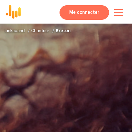
Me connecter
Linkaband
Chanteur
Breton