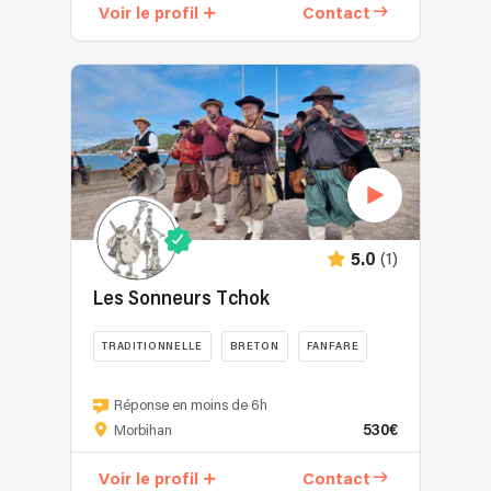
Voir le profil
Contact
breton.
Ce
groupe
lyonnais
et
aindinois
vous
emmène
dans
un
voyage
(1)
5.0
en
Les Sonneurs Tchok
terres
celtes
TRADITIONNELLE
BRETON
FANFARE
où
compositions
Né
originales
de
Réponse en moins de 6h
et
530€
la
Morbihan
reprises
rencontre
s'entremêlent.
Voir le profil
Contact
de