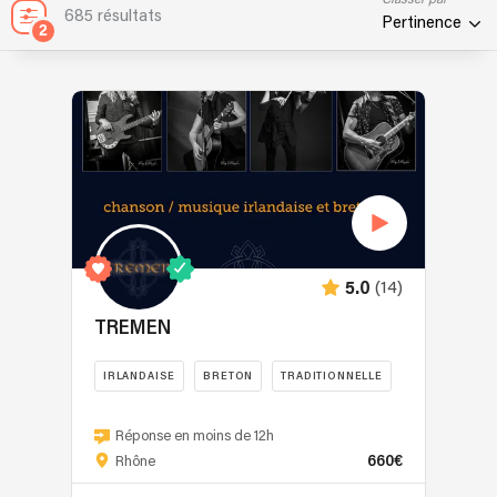
Classer par
685 résultats
Pertinence
2
(14)
5.0
TREMEN
IRLANDAISE
BRETON
TRADITIONNELLE
TREMEN
signifie
Réponse en moins de 12h
660€
passage
Rhône
en