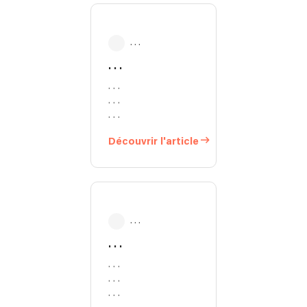
. . .
. . .
. . .
. . .
. . .
Découvrir l'article
. . .
. . .
. . .
. . .
. . .