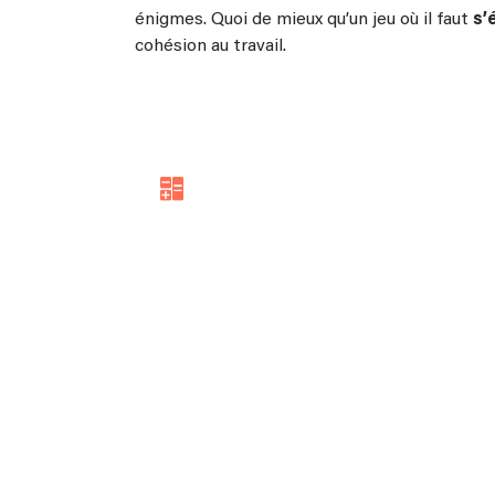
énigmes. Quoi de mieux qu’un jeu où il faut
s’
cohésion au travail.
Simulez votre Budget 
Concert !
Un concert représente un investissement
important, c’est sûr ! Mais peut-être
pas a
que vous le pensez…
Pour vous aider à an
événements sans vider votre portefeuille,
Linkaband vous a préparé un simulateur po
estimer le
montant de votre concert en 
minutes top chrono !