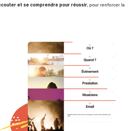
écouter et se comprendre pour réussir
, pour renforcer la
de
utant
imer vos
ur
2