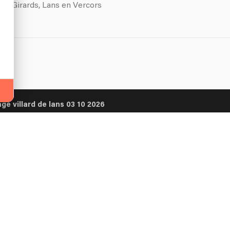
des Girards, Lans en Vercors
ge villard de lans 03 10 2026
tter
sateur
Artiste