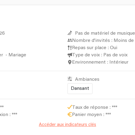
026
Pas de matériel de musique
Nombre d'invités : Moins de
Repas sur place : Oui
er
-
Mariage
Type de voix : Pas de voix
Environnement : Intérieur
Ambiances
Dansant
**
Taux de réponse :
***
xion :
***
Panier moyen :
***
Accéder aux indicateurs clés