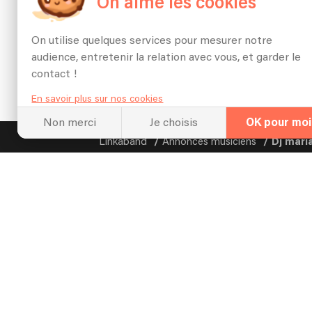
On aime les cookies
Lieu: Chateau 
On utilise quelques services pour mesurer notre
audience, entretenir la relation avec vous, et garder le
contact !
En savoir plus sur nos cookies
Non merci
Je choisis
OK pour moi
Linkaband
Annonces musiciens
Dj maria
Newsle
Organi