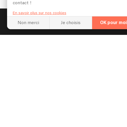
contact !
En savoir plus sur nos cookies
Linkaband
Annonces musiciens
Artiste
Non merci
Je choisis
OK pour moi
Newsle
Organi
Nos meille
réussi !
Créer un compte
-
Se connecter
-