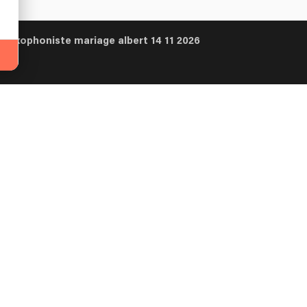
s saxophoniste mariage albert 14 11 2026
tter
sateur
Artiste
urs conseils pour un concert 100%
Plans concerts
-
Production de concert
-
Affiliation
-
Ab