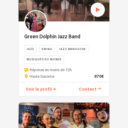
Green Dolphin Jazz Band
JAZZ
SWING
JAZZ MANOUCHE
MUSIQUES DU MONDE
VARIÉTÉ FRANÇAISE
Réponse en moins de 72h
870€
Haute Garonne
Voir le profil
Contact