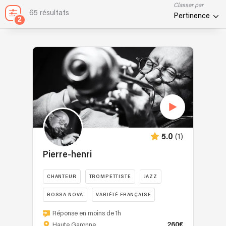
Classer par
65 résultats
Pertinence
2
(1)
5.0
Pierre-henri
CHANTEUR
TROMPETTISTE
JAZZ
BOSSA NOVA
VARIÉTÉ FRANÇAISE
Réponse en moins de 1h
260€
Haute Garonne