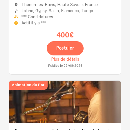
Thonon-les-Bains, Haute Savoie, France
Latino,
Gypsy,
Salsa,
Flamenco,
Tango
***
Candidatures
Actif il y a
***
400€
Postuler
Plus de détails
Publiée le 09/08/2026
Animation du Bar