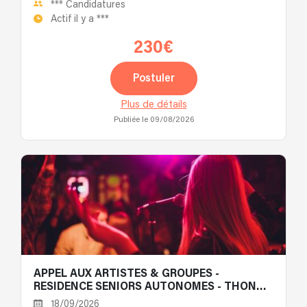
***
Candidatures
Actif il y a
***
230€
Postuler
Plus de détails
Publiée le 09/08/2026
APPEL AUX ARTISTES & GROUPES -
RESIDENCE SENIORS AUTONOMES - THONON
LES BAINS 74
18/09/2026