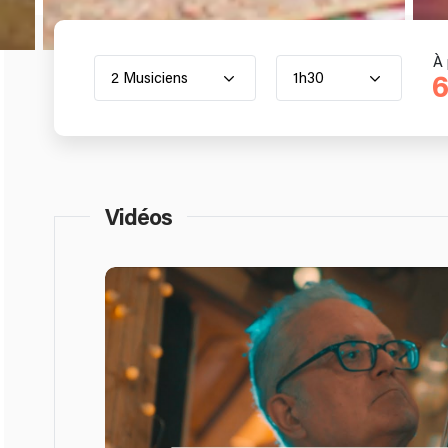
À 
2 Musiciens
1h30
6
Vidéos