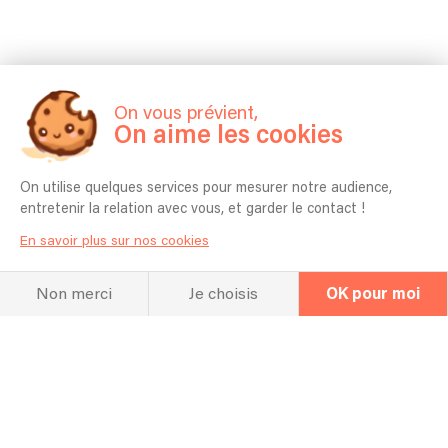
Hall Of Fame
Concerts et
On vous prévient,
On aime les cookies
répertoire
On utilise quelques services pour mesurer notre audience,
entretenir la relation avec vous, et garder le contact !
En savoir plus sur nos cookies
Non merci
Je choisis
OK pour moi