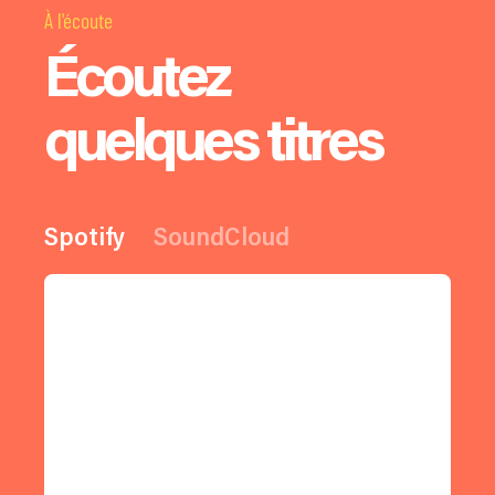
À l'écoute
Écoutez
quelques titres
Spotify
SoundCloud