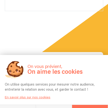
La FAQ
Questions fréquentes
On vous prévient,
On aime les cookies
On utilise quelques services pour mesurer notre audience,
Pour quel type d’événement jouez vous
entretenir la relation avec vous, et garder le contact !
en général ? Mariage, Entreprise,
Anniversaire etc ?
En savoir plus sur nos cookies
Bar, restaurants, animation évènements privés ou
publics, guinguette, maison de retraite,...