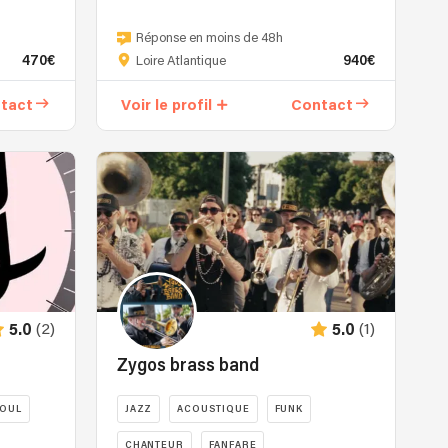
Michel
Ultra
Delacroix
Nova
Réponse en moins de 48h
et
trio
470€
940€
Loire Atlantique
Fanch
propose
Philippe,
un
tact
Voir le profil
Contact
tour
voyage
à
sonore
tour
qui
rythmique
réunit
et
le
soliste,
meilleur
se
des
répondent
styles
dans
musicaux
un
hispaniques
(2)
(1)
5.0
5.0
dialogue
:
coloré
Zygos brass band
cumbia,
sur
salsa,
les
bachata,
OUL
JAZZ
ACOUSTIQUE
FUNK
airs
merengue,
CHANTEUR
FANFARE
de