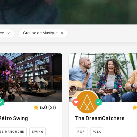
nce
Groupe de Musique
(21)
5.0
Rétro Swing
The DreamCatchers
ZZ MANOUCHE
SWING
POP
FOLK