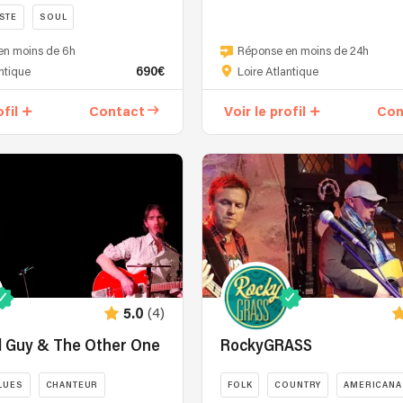
The
STE
SOUL
DreamCatchers,
en moins de 6h
Réponse en moins de 24h
ce
690€
antique
Loire Atlantique
sont
deux
ofil
Contact
Voir le profil
Con
'attrapeurs
de
rêves'
musicaux
revisitant
une
pop-
folk
…
souriante.
Pour
votre
(4)
5.0
plus
 Guy & The Other One
RockyGRASS
grand
plaisir,
LUES
CHANTEUR
FOLK
COUNTRY
AMERICANA
ils