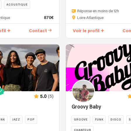
ont
Groupe
ACOUSTIQUE
pris
de
Réponse en moins de 12h
dans
trois
870€
antique
Loire Atlantique
leurs
passionnés
filets
des
ofil
Contact
Voir le profil
Con
à
instruments
chansons
acoustiques
r
un
et
répertoire
des
allant
harmonies
Jain
vocales.
à
Munis
Muse,
d'une
de
solide
Queen
expérience,
(5)
5.0
à
ils
Portishead,
Groovy Baby
sauront
en
vous
passant
entraîner
UNK
JAZZ
POP
GROOVE
FUNK
DISCO
S
e
par
dans
CHANTEUR
Stromae