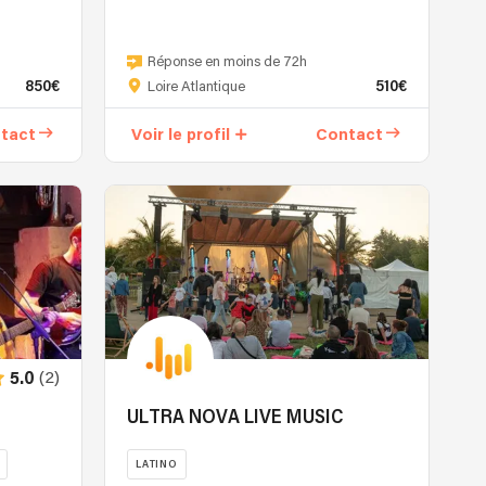
Trio
morbihannais
Réponse en moins de 72h
crée
850€
510€
Loire Atlantique
en
2021,
tact
Voir le profil
Contact
Quartier
Libre
interprète
les
standards
de
jazz
manouche
avec
passion
et
(2)
5.0
maestria.
ULTRA NOVA LIVE MUSIC
Les
deux
LATINO
guitaristes,