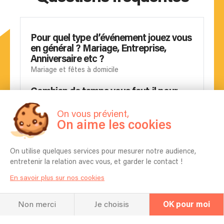
Pour quel type d’événement jouez vous
en général ? Mariage, Entreprise,
Anniversaire etc ?
Mariage et fêtes à domicile
Combien de temps vous faut-il pour
l'installation ?
On vous prévient,
Une heure
On aime les cookies
Quel espace vous faut-il pour réaliser
votre prestation ?
On utilise quelques services pour mesurer notre audience,
entretenir la relation avec vous, et garder le contact !
4 m2 en version standard
En savoir plus sur nos cookies
Est-il possible de choisir les chansons
qui seront jouées ?
Non merci
Je choisis
OK pour moi
Oui la soirée se prépare en relation avec mes