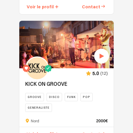
aux
Voir le profil
Contact
musiques
traditionnelles
d’Afriques
de
l’ouest,
Max’1
&
the
Rootsmaker
est
avant
(12)
5.0
tout
KICK ON GROOVE
le
fruit
GROOVE
DISCO
FUNK
POP
d’une
curiosité
GENERALISTE
:
Imaginez
un
2000€
Nord
un
désir
condensé
de