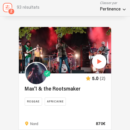
Classer par
93 résultats
Pertinence
2
(2)
5.0
Max’1 & the Rootsmaker
REGGAE
AFRICAINE
Du
reggae
870€
Roots,
Nord