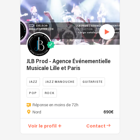
participatif,
un
autres
pensé
produit
événements.
pour
formaté.
créer
Depuis
une
plus
véritable
de
connexion
20
avec
ans,
le
il
JLB Prod - Agence Événementielle
public.
sillonne
Musicale Lille et Paris
Notre
l’Europe
approche
avec
JAZZ
JAZZ MANOUCHE
GUITARISTE
repose
une
POP
ROCK
sur
seule
l’énergie
arme
JLB
Réponse en moins de 72h
live,
:
–
690€
Nord
la
une
Prod
proximité
guitare,
vous
Voir le profil
Contact
et
une
propose
une
voix
des