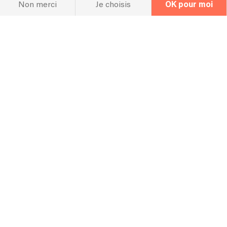
Non merci
Je choisis
OK pour moi
Hall Of Fame
Concerts
Concerts passés
08/10/2022 - Lille, France - Vin d'honneur de mariage