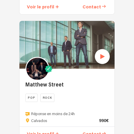
pop
Voir le profil
Contact
des
années
90
et
2000.
Matthew Street
POP
ROCK
Good
evening
Réponse en moins de 24h
990€
Nous
Calvados
sommes
Matthew