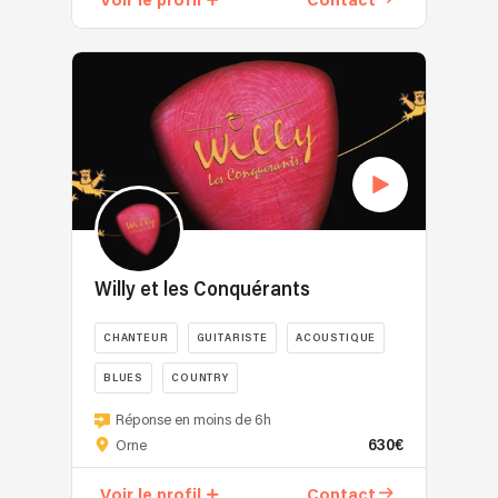
Voir le profil
Contact
Street,
un
groupe
de
reprises
pop-
rock
internationales
à
l’âme
résolument
Willy et les Conquérants
british.
Nous
CHANTEUR
GUITARISTE
ACOUSTIQUE
puisons
dans
BLUES
COUNTRY
les
En
grands
Réponse en moins de 6h
2017
classiques
630€
Orne
écriture
anglo-
de
saxons
Voir le profil
Contact