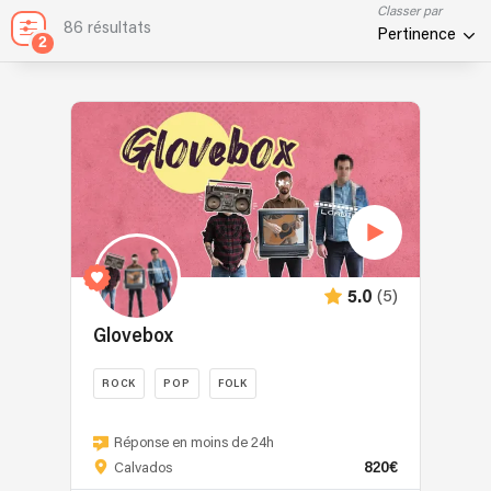
Classer par
86 résultats
Pertinence
2
(5)
5.0
Glovebox
ROCK
POP
FOLK
Reprises
rock
Réponse en moins de 24h
820€
et
Calvados