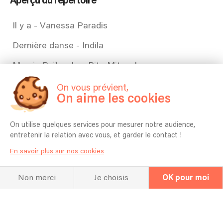
Aperçu du répertoire
Il y a - Vanessa Paradis
Dernière danse - Indila
Marcia Baïla - Les Rita Mitsouko
C'est comme ça - Les Rita Mitsouko
On vous prévient,
On aime les cookies
Mama Sam - -M-
Karma Chameleon - Culture Club
On utilise quelques services pour mesurer notre audience,
entretenir la relation avec vous, et garder le contact !
Machistador - Radio Edit - -M-
En savoir plus sur nos cookies
I Will Survive - Gloria Gaynor
Non merci
Je choisis
OK pour moi
Kids In America - Kim Wilde
J'irai où tu iras (with Jean-Jacques Goldman) - Jean-Jacques Goldman, Céline Dion