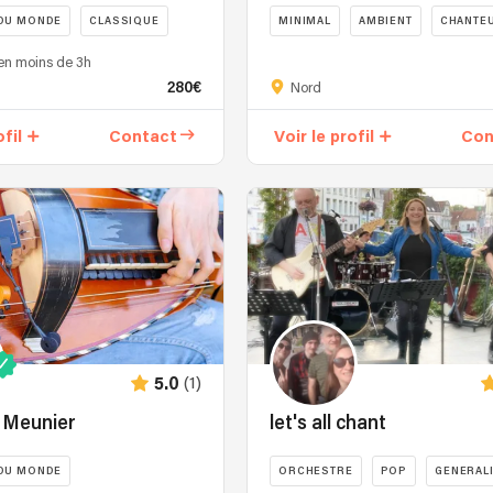
DU MONDE
CLASSIQUE
MINIMAL
AMBIENT
CHANTE
Contreténor
en moins de 3h
crossover
280€
Nord
ofil
Contact
Voir le profil
Con
"
(1)
5.0
 Meunier
let's all chant
DU MONDE
ORCHESTRE
POP
GENERAL