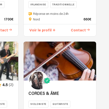
UR
IRLANDAISE
TRADITIONNELLE
Trio
CELTIQUE
Réponse en moins de 24h
de
1700€
660€
Nord
musiques
irlandaises
tact
Voir le profil
Contact
et
celtiques
qui
réinvente
librement
une
musique
teintée
d'Irlande,
de
(2)
4.5
ceilidh,
d'excursions
CORDES & ÂME
vers
d'autres
ISTE
VIOLONISTE
GUITARISTE
univers