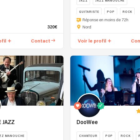
JAZZ
JAZZ MANOUCHE
professionnels
:
GUITARISTE
POP
ROCK
il
JLB
Réponse en moins de 72h
adapte
–
320€
Nord
son
Prod
nombre
vous
ofil
Contact
Voir le profil
Con
à
propose
la
des
demande
groupes
des
de
organisateurs
styles
(parfois
et
Duo
d’univers
ou
différents
Quatuor)
pour
et
animer
propose
vos
un
événements
E JAZZ
DooWee
répertoire
tel
dynamique,
que
ZZ MANOUCHE
CHANTEUR
POP
ROCK
festif