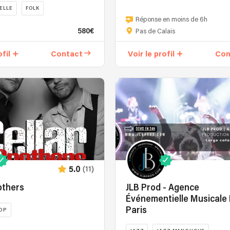
Cover
ELLE
FOLK
band
Réponse en moins de 6h
ISTE
créé
580€
Pas de Calais
ve,
,
en
RNEMUSE
2018
ofil
Contact
Voir le profil
Con
par
la
sœur,
le
frère
et
le
fils
de
.
ce
(11)
5.0
dernier,
others
JLB Prod - Agence
est
Événementielle Musicale L
composé
Paris
de
OP
musiciens