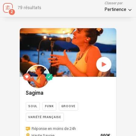
Classer par
79 résultats
Pertinence
2
Sagima
SOUL
FUNK
GROOVE
VARIÉTÉ FRANÇAISE
Depuis
Réponse en moins de 24h
plus
660€
Haute Savoie