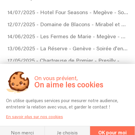
14/07/2025 - Hotel Four Seasons - Megève - Soirée 14 Juillet
12/07/2025 - Domaine de Blacons - Mirabel et Blacons - Mariage
14/06/2025 - Les Fermes de Marie - Megève - Mariage
13/06/2025 - La Réserve - Genève - Soirée d'entreprise
17/05/2025 - Chartreuse de Pomier - Presilly - Mariage
07/03/2025 - Lausanne Palace - Cocktail
On vous prévient,
On aime les cookies
30/01/2025 - Hotel Annupurna - Courchevel - Soirée Concert
29/01/2025 - Hotel Les Trésoms - Annecy - Soirée d'entreprise
On utilise quelques services pour mesurer notre audience,
entretenir la relation avec vous, et garder le contact !
31/08/2024 - Ferme de Gy - Giez - Mariage
En savoir plus sur nos cookies
20/08/2024 - Les Loges Blanches - Megève - Cocktail
20/07/2024 - La Médicée - Marigny-Saint-Marcel - Mariage
Non merci
Je choisis
OK pour moi