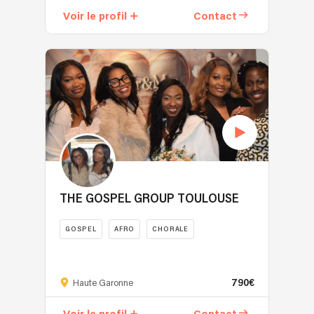
est
Voir le profil
Contact
un
groupe
de
gospel
professionnel
réunissant
des
chanteuses
et
chanteurs
aux
couleurs
THE GOSPEL GROUP TOULOUSE
vocales
métissées
GOSPEL
AFRO
CHORALE
accompagné.e.s
de
Plongez
musiciens
vos
au
790€
plus
Haute Garonne
large
beaux
répertoire.
moments