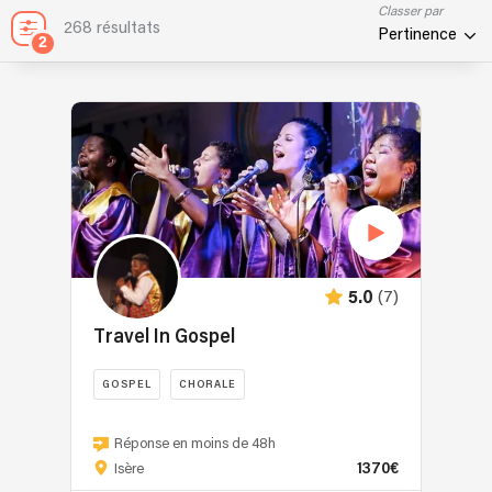
Classer par
268 résultats
Pertinence
2
(7)
5.0
Travel In Gospel
GOSPEL
CHORALE
Travel
In
Réponse en moins de 48h
1370€
Gospel
Isère