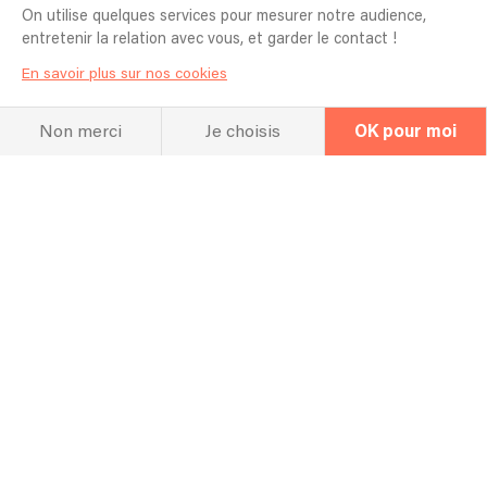
On utilise quelques services pour mesurer notre audience,
entretenir la relation avec vous, et garder le contact !
Concert passé
En savoir plus sur nos cookies
27/06/2025 - LAVAL - concert aux jardins d'ARCADIE
Non merci
Je choisis
OK pour moi
Aperçu du répertoire
Theme From Schindler's List - Itzhak Perlman, John Williams, Boston Symphony Orchestra
Thaïs: Méditation - Jules Massenet, Bomsori, NFM Wrocław Philharmonic, Giancarlo Guerrero
Shape Of My Heart - Sting
John Lenon
All of Me - John Legend