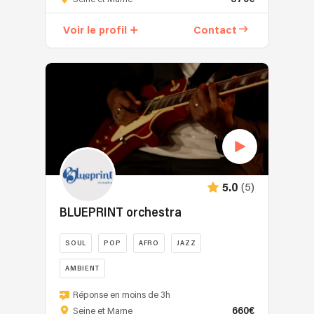
:
clavier
Voir le profil
Contact
et
chant.
Conservatoire
puis
professeur
particulier
pour
cours
d’orgue
de
(5)
5.0
jazz.
Cours
BLUEPRINT orchestra
de
technique
SOUL
POP
AFRO
JAZZ
vocale
AMBIENT
puis
travail
BLUEPRINT
Réponse en moins de 3h
du
Orchestra
660€
Seine et Marne