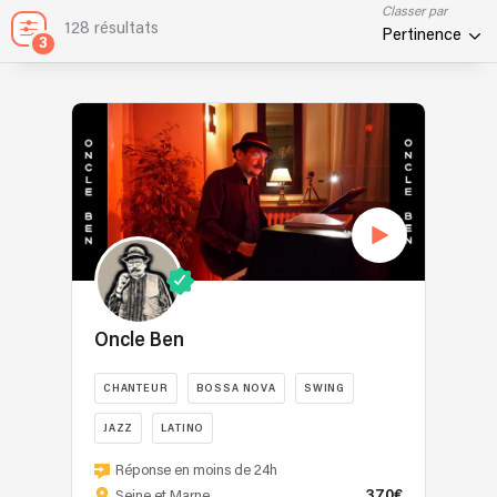
Classer par
128 résultats
Pertinence
3
Oncle Ben
CHANTEUR
BOSSA NOVA
SWING
JAZZ
LATINO
Oncle
Réponse en moins de 24h
Ben
370€
Seine et Marne