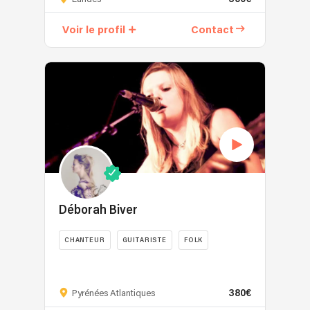
suis
STEFFHAN,
Voir le profil
Contact
Chanteur
Musicien
à
plein
temps,
en
quête
de
concerts
tout
au
long
Déborah Biver
de
l'année.
CHANTEUR
GUITARISTE
FOLK
Je
Déborah
suis
Biver,
bilingue
380€
la
Pyrénées Atlantiques
et
douceur