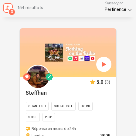
Classer par
154 résultats
Pertinence
3
(3)
5.0
Steffhan
CHANTEUR
GUITARISTE
ROCK
SOUL
POP
Bonjour,
Réponse en moins de 24h
Je
360€
Landes