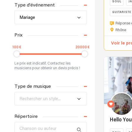
SOUL
J
Type d'événement
GUITARISTE
Mariage
L'artiste
Réponse e
qui
Rhône
murmure
Prix
"Amour,
Voir le pr
Douceur
100
20000
et
Compassion
Le prix est indicatif. Contactez les
dans
musiciens pour obtenir un devis précis !
son
projet
Type de musique
de
composition
Rechercher un style...
à
son
nom
Répertoire
(INDAWA
Hello You
[récemment
en