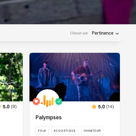
Pertinence
Classer par
(8)
(14)
5.0
5.0
Palympses
FOLK
ACOUSTIQUE
CHANTEUR