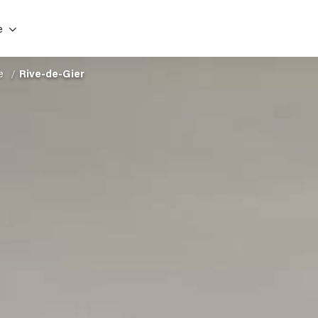
e
e
Rive-de-Gier