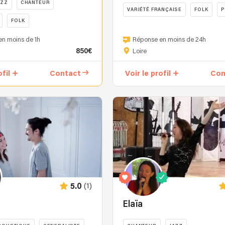
AZZ
CHANTEUR
VARIÉTÉ FRANÇAISE
FOLK
P
FOLK
Je
chante
n moins de 1h
Réponse en moins de 24h
en
850€
Loire
solo,
accompagné
ofil
Contact
Voir le profil
Con
d'une
guitare
"
pour
partager
avec
vous
un
s
moment
musical
privilégié
(1)
5.0
en
proposant
Elaïa
un
répertoire