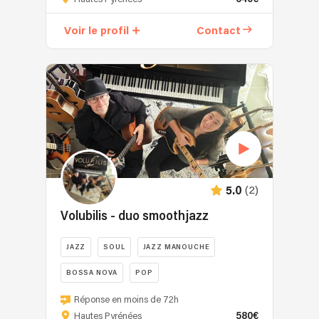
musicien
à
Voir le profil
Contact
qui
on
demande
de
jouer
tel
où
tel
morceau
en
(2)
5.0
soirée
ça
Volubilis - duo smoothjazz
te
parle
JAZZ
SOUL
JAZZ MANOUCHE
?
BOSSA NOVA
POP
⛺
🎸
Composé
Réponse en moins de 72h
🔥
d'une
580€
Hautes Pyrénées