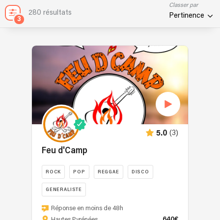
Classer par
280 résultats
Pertinence
3
(3)
5.0
Feu d'Camp
ROCK
POP
REGGAE
DISCO
GENERALISTE
Le
Réponse en moins de 48h
pote
640€
Hautes Pyrénées