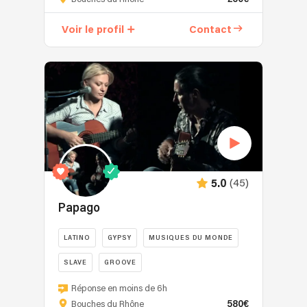
duo
acoustique
Voir le profil
Contact
guitare-
voix,
qui
revisite
le
répertoire
des
années
60
à
(45)
5.0
aujourd'hui
!
Papago
Une
ambiance
LATINO
GYPSY
MUSIQUES DU MONDE
chaleureuse
SLAVE
GROOVE
chic
et
"Papago"
Réponse en moins de 6h
originale
vous
580€
Bouches du Rhône