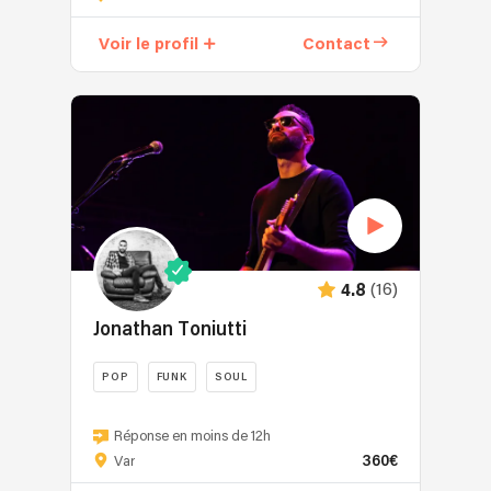
qui
invite
enchantera
à
Voir le profil
Contact
vos
voyager
convives
à
!
travers
un
répertoire
unique
des
musiques
du
monde,
(16)
4.8
qui
séduira
Jonathan Toniutti
un
large
POP
FUNK
SOUL
public,
Je
où
propose
Réponse en moins de 12h
le
360€
des
Var
latino
reprises