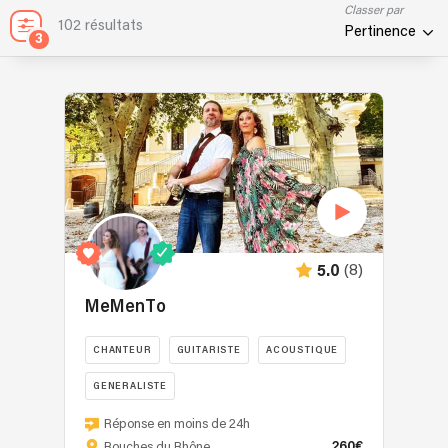
Classer par
102 résultats
Pertinence
3
(8)
5.0
MeMenTo
CHANTEUR
GUITARISTE
ACOUSTIQUE
GENERALISTE
MeMenTo,
Réponse en moins de 24h
un
260€
Bouches du Rhône