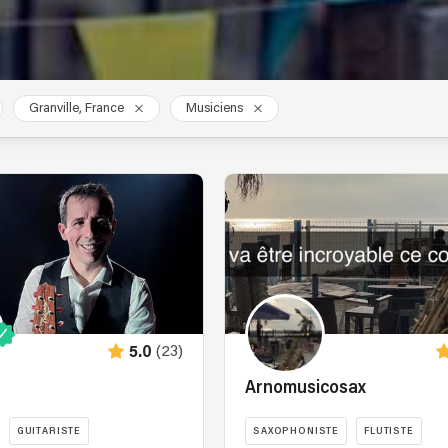
Granville, France
Musiciens
(23)
5.0
Arnomusicosax
GUITARISTE
SAXOPHONISTE
FLUTISTE