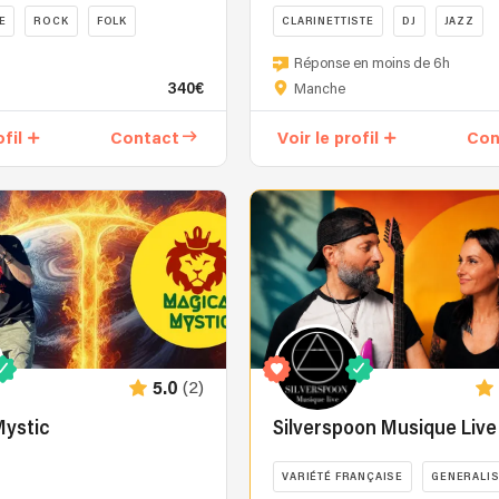
E
ROCK
FOLK
CLARINETTISTE
DJ
JAZZ
Arno,
Réponse en moins de 6h
musicien
340€
Manche
professionnel
depuis
ofil
Contact
Voir le profil
Con
1997,
je
joue
olon),
tous
les
styles
de
musiques,
je
suis
(2)
5.0
sonorisé
sans
Mystic
Silverspoon Musique Live
fil
et
VARIÉTÉ FRANÇAISE
GENERALIS
me