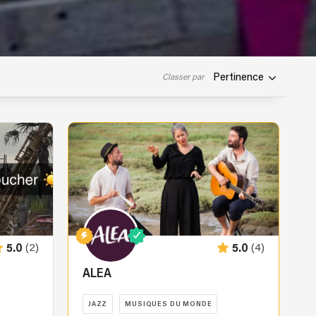
Pertinence
Classer par
(2)
(4)
5.0
5.0
ALEA
JAZZ
MUSIQUES DU MONDE