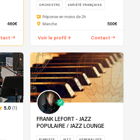
ORCHESTRE
VARIÉTÉ FRANÇAISE
nuance.
Le
Renaldh
Réponse en moins de 2h
groupe
vous
460€
500€
Manche
construit
propose
son
avec
tact
Voir le profil
Contact
univers
sa
chaleureux
Voix,
et
sa
organique
Guitare,
dans
son
les
Piano,
petits
un
détails,
concert
ceux
musical.
qui
Il
(1)
5.0
changent
revisitera
tout
pour
FRANK LEFORT - JAZZ
quand
vous
POPULAIRE / JAZZ LOUNGE
vient
toutes
le
les
PIANISTE
JAZZ
GENERALISTE