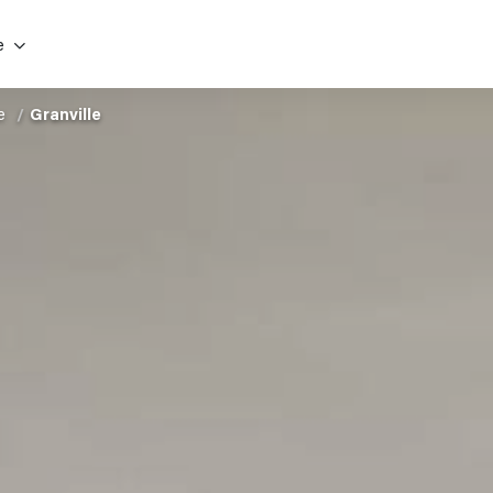
e
e
Granville