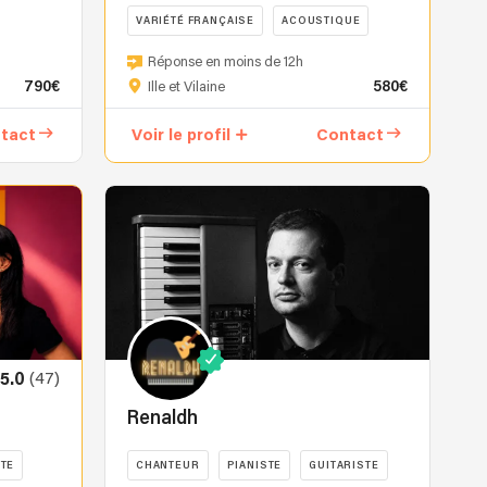
VARIÉTÉ FRANÇAISE
ACOUSTIQUE
Ce
CHANTEUR
Réponse en moins de 12h
qui
790€
580€
Ille et Vilaine
fait
la
tact
Voir le profil
Contact
particularité
d’ALEA
:
le
travail
minutieux,
la
recherche
du
son
(47)
5.0
juste,
l’attention
Renaldh
portée
à
TE
CHANTEUR
PIANISTE
GUITARISTE
chaque