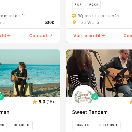
POP
ROCK
balade
au
Silverspoon
en moins de 12h
Réponse en moins de 2h
gré
Musique
530€
aine
Ille et Vilaine
des
Live,
demandes...
le
ofil
Contact
Voir le profil
Con
Seul
duo
ou
professionnel
entouré
qui
de
fait
musiciens
vibrer
ou
tous
autres
vos
DJ
événements
je
privés
m'adapte
et
(18)
5.0
facilement
publics
à
!
rman
Sweet Tandem
tous
Grâce
les
à
CK
GUITARISTE
CHANTEUR
GUITARISTE
endroits
nos