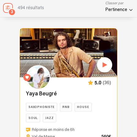
Classer par
494 résultats
Pertinence
3
(36)
5.0
Yaya Beugré
SAXOPHONISTE
RNB
HOUSE
SOUL
JAZZ
Passionné
Réponse en moins de 6h
par
560€
Val de Marne