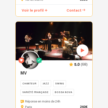
la
musique
Voir le profil
Contact
et
le
saxophone
depuis
de
nombreuses
années,
je
propose
mes
(68)
5.0
services
pour
MV
animer
vos
CHANTEUR
JAZZ
SWING
événements
VARIÉTÉ FRANÇAISE
BOSSA NOVA
et
créer
MV
Réponse en moins de 24h
une
vous
240€
Paris