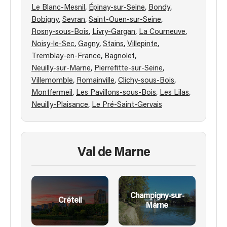
,
,
,
Le Blanc-Mesnil
Épinay-sur-Seine
Bondy
,
,
,
Bobigny
Sevran
Saint-Ouen-sur-Seine
,
,
,
Rosny-sous-Bois
Livry-Gargan
La Courneuve
,
,
,
,
Noisy-le-Sec
Gagny
Stains
Villepinte
,
,
Tremblay-en-France
Bagnolet
,
,
Neuilly-sur-Marne
Pierrefitte-sur-Seine
,
,
,
Villemomble
Romainville
Clichy-sous-Bois
,
,
,
Montfermeil
Les Pavillons-sous-Bois
Les Lilas
,
Neuilly-Plaisance
Le Pré-Saint-Gervais
Val de Marne
Champigny-sur-
Créteil
Marne