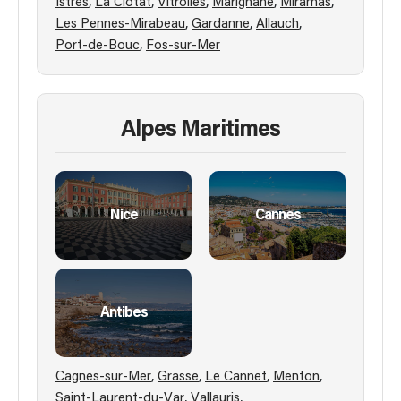
,
,
,
,
,
Istres
La Ciotat
Vitrolles
Marignane
Miramas
,
,
,
Les Pennes-Mirabeau
Gardanne
Allauch
,
Port-de-Bouc
Fos-sur-Mer
Alpes Maritimes
Nice
Cannes
Antibes
,
,
,
,
Cagnes-sur-Mer
Grasse
Le Cannet
Menton
,
,
Saint-Laurent-du-Var
Vallauris