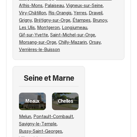
,
,
,
Athis-Mons
Palaiseau
Vigneux-sur-Seine
,
,
,
,
Viry-Châtillon
Ris-Orangis
Yerres
Draveil
,
,
,
,
Grigny
Brétigny-sur-Orge
Étampes
Brunoy
,
,
,
Les Ulis
Montgeron
Longjumeau
,
,
Gif-sur-Yvette
Saint-Michel-sur-Orge
,
,
,
Morsang-sur-Orge
Chilly-Mazarin
Orsay
Verrières-le-Buisson
Seine et Marne
Meaux
Chelles
,
,
Melun
Pontault-Combault
,
Savigny-le-Temple
,
Bussy-Saint-Georges