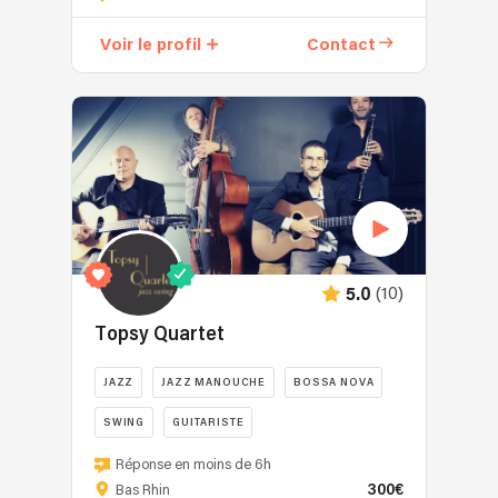
traverse
vintage,
les
soul
Voir le profil
Contact
frontières
et
musicales
pop
:
jazzy,
variété
notre
française
collectif
et
propose
internationale,
plusieurs
latino,
formations
pop,
pour
rock,
créer
(10)
5.0
RnB
des
et
ambiances
Topsy Quartet
musiques
élégantes,
du
chaleureuses
JAZZ
JAZZ MANOUCHE
BOSSA NOVA
monde.
et
Un
SWING
GUITARISTE
adaptées
cocktail
à
4
Réponse en moins de 6h
idéal
vos
musiciens
300€
Bas Rhin
pour