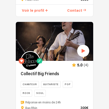
c’est
la
Voir le profil
Contact
rencontre
de
quatre
musiciens
passionnés
qui
font
vibrer
chaque
événement
(4)
5.0
avec
une
Collectif Big Friends
énergie
festive
CHANTEUR
GUITARISTE
POP
et
ROCK
SOUL
conviviale.
Leur
Entre
Réponse en moins de 24h
univers
rock
300€
Bas Rhin