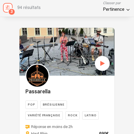
Classer par
94 résultats
Pertinence
3
Passarella
POP
BRÉSILIENNE
VARIÉTÉ FRANÇAISE
ROCK
LATINO
✨
Réponse en moins de 2h
Passarella,
690€
Haut Rhin