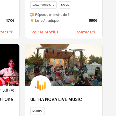
SAXOPHONISTE
SOUL
Jazz
Réponse en moins de 6h
Classique,
470€
690€
Loire Atlantique
Swing
New
tact
Voir le profil
Contact
Orleans,
Jazz
Crooner,
Swing
Manouche,
Jazz
Latin,
Guinguette…
Un
cocktail
(4)
5.0
musical
sur
er One
ULTRA NOVA LIVE MUSIC
mesure,
à
LATINO
savourer