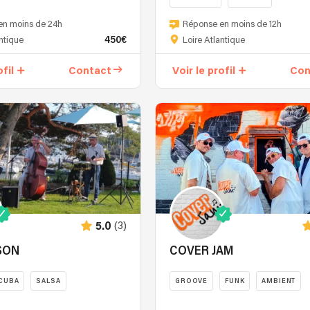
à
N'Roses,
Zygos,
en moins de 24h
Réponse en moins de 12h
nos
Deep
une
450€
antique
Loire Atlantique
jours
Purple,
fanfare
dans
Dylan,
comme
ofil
Contact
Voir le profil
Con
un
Johnny
à
style
Cash
La
Rock
dans
Nouvelle
&
des
Orléans
Blues
versions
pour
mminimaliste
bluegrass
tous
et
inédites.
vos
énergique.
événements
De
festifs
Johnny
et
(3)
Cash
5.0
participatifs!
à
Un
SON
COVER JAM
Creedence,
swing
de
qui
CUBA
SALSA
GROOVE
FUNK
AMBIENT
Muddy
vous
Waters
nous
fera