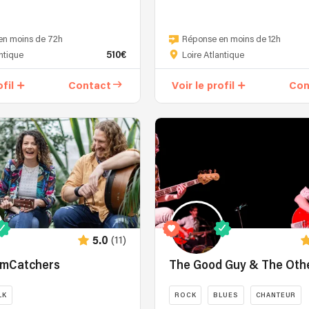
Groupe
s
de
en moins de 72h
Réponse en moins de 12h
trois
510€
antique
Loire Atlantique
passionnés
des
ofil
Contact
Voir le profil
Con
instruments
acoustiques
et
des
harmonies
vocales.
Munis
d'une
solide
expérience,
ils
(11)
5.0
sauront
amCatchers
The Good Guy & The Oth
vous
entraîner
LK
ROCK
BLUES
CHANTEUR
dans