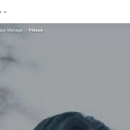
e
que Mariage
Plessé