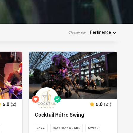
Pertinence
Classer par
(2)
(21)
5.0
5.0
Cocktail Rétro Swing
JAZZ
JAZZ MANOUCHE
SWING