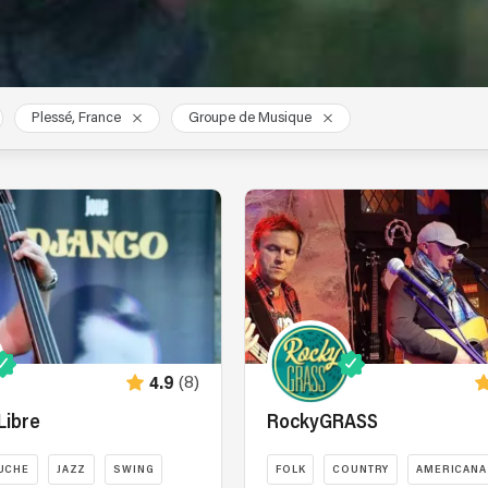
Plessé, France
Groupe de Musique
(8)
4.9
Libre
RockyGRASS
UCHE
JAZZ
SWING
FOLK
COUNTRY
AMERICANA