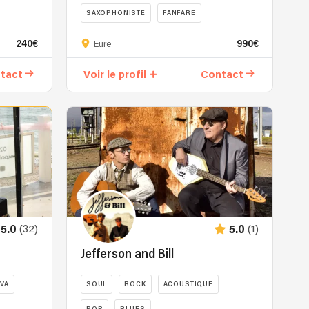
SAXOPHONISTE
FANFARE
Trio
240€
990€
Eure
de
jazz
tact
Voir le profil
Contact
naviguant
des
bords
de
Marne
aux
rivages
du
Mississippi.
On
(32)
(1)
5.0
5.0
s’encanaille
avec
Jefferson and Bill
la
Guinguette
VA
SOUL
ROCK
ACOUSTIQUE
à
Pépée