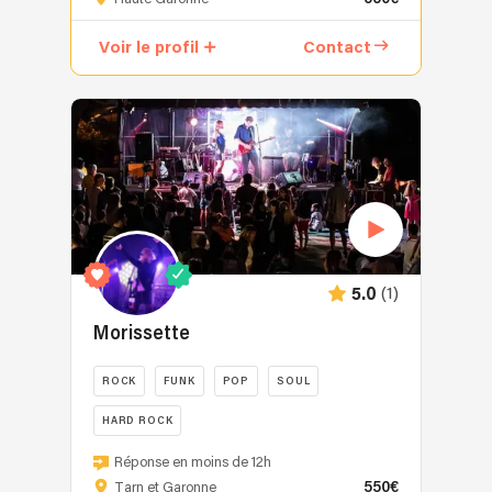
est
un
Voir le profil
Contact
Groupe
de
musique
passionné
qui
s'efforce
de
capturer
l'essence
de
(1)
5.0
chaque
morceau
Morissette
pour
le
ROCK
FUNK
POP
SOUL
rendre
HARD ROCK
vivant
à
Morissette
Réponse en moins de 12h
chaque
anime
550€
Tarn et Garonne