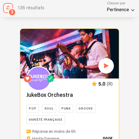
Classer par
136 résultats
Pertinence
3
(8)
5.0
JukeBox Orchestra
POP
SOUL
PUNK
GROOVE
VARIÉTÉ FRANÇAISE
JukeBox
Réponse en moins de 6h
Orchestra
660€
Haute Garonne