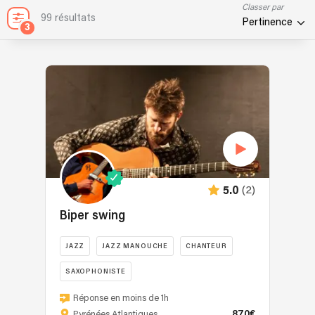
Classer par
99 résultats
Pertinence
3
(2)
5.0
Biper swing
JAZZ
JAZZ MANOUCHE
CHANTEUR
SAXOPHONISTE
Swing
Réponse en moins de 1h
acoustique
870€
Pyrénées Atlantiques