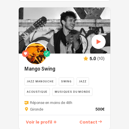
Rock
LE
vous
sur
groupe
conviendra
MONT
pour
le
DE
animer
mieux.
MARSAN
vos
et
soirées...
la
région
pour
vos
(10)
5.0
soirées.
Mango Swing
Animation
bars,
JAZZ MANOUCHE
SWING
JAZZ
fêtes,
associations,
ACOUSTIQUE
MUSIQUES DU MONDE
apéros
Mango
rock.
Réponse en moins de 48h
Swing
5
500€
Gironde
c'est
musiciens
révéler
/
Voir le profil
Contact
la
chanteuse,