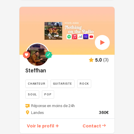
fraîcheur
guitare,
du
basse
swing
,
et
batterie
des
et
autres
clavier.
musiques
traditionnelles
que
(3)
5.0
nous
aimons,
Steffhan
à
l’aide
CHANTEUR
GUITARISTE
ROCK
d’une
SOUL
POP
touche
de
Bonjour,
Réponse en moins de 24h
modernité
Je
360€
Landes
et
suis
d’une
STEFFHAN,
Voir le profil
Contact
âme
Chanteur