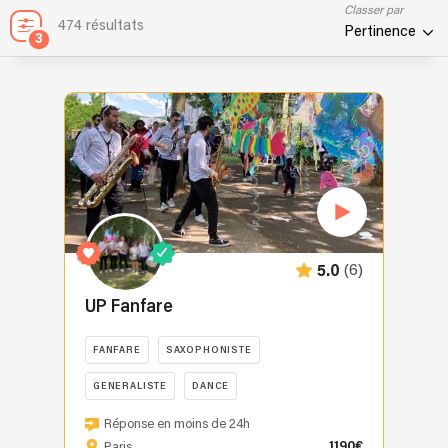
Classer par
474 résultats
Pertinence
3
(6)
5.0
UP Fanfare
FANFARE
SAXOPHONISTE
GENERALISTE
DANCE
Le
Réponse en moins de 24h
UP
1190€
Paris