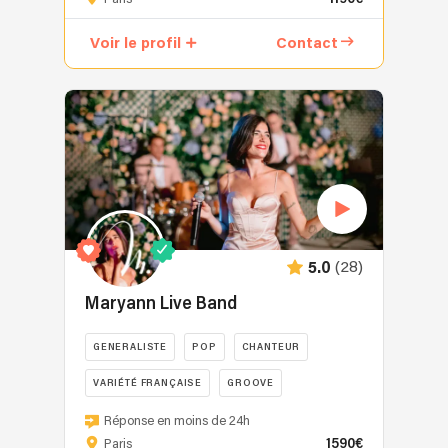
Fanfare
vous
Voir le profil
Contact
propose
un
répertoire
éclectique,
nous
revisitons
avec
fraîcheur
et
originalités
(28)
5.0
les
plus
Maryann Live Band
grands
standards
GENERALISTE
POP
CHANTEUR
de
VARIÉTÉ FRANÇAISE
GROOVE
la
chansons
Maryann
Réponse en moins de 24h
françaises,
Live
1590€
Paris