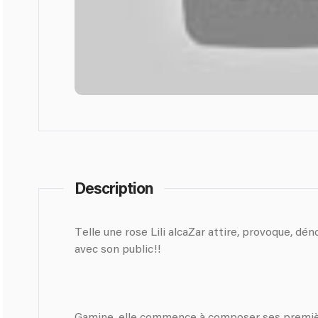
Description
Telle une rose Lili alcaZar attire, provoque, dénote et s’épanouie sur scène
avec son public!!
Gamine, elle commence à composer ses premièr