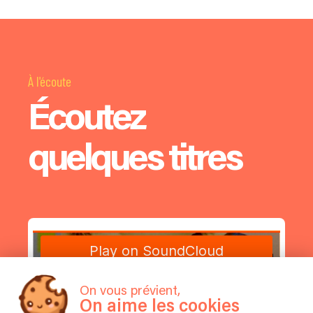
À l'écoute
Écoutez
quelques titres
On vous prévient,
On aime les cookies