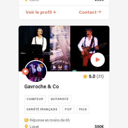
une
chanteuse
Voir le profil
Contact
de
variété
française
et
pop
qui
propose
des
prestations
adaptées
(21)
5.0
aux
événements
Gavroche & Co
privés
et
CHANTEUR
GUITARISTE
professionnels.
VARIÉTÉ FRANÇAISE
POP
FOLK
Forte
de
Gavroche
Réponse en moins de 6h
plus
&
590€
Loiret