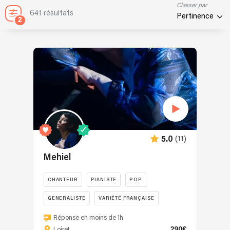
Classer par
641 résultats
Pertinence
2
(11)
5.0
Mehiel
CHANTEUR
PIANISTE
POP
GENERALISTE
VARIÉTÉ FRANÇAISE
Mehiel
Réponse en moins de 1h
est
290€
Loiret