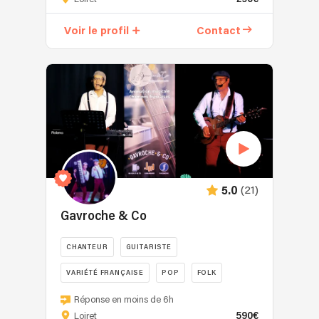
une
chanteuse
Voir le profil
Contact
de
variété
française
et
pop
qui
propose
des
prestations
adaptées
(21)
5.0
aux
événements
Gavroche & Co
privés
et
CHANTEUR
GUITARISTE
professionnels.
VARIÉTÉ FRANÇAISE
POP
FOLK
Forte
de
Gavroche
Réponse en moins de 6h
plus
&
590€
Loiret