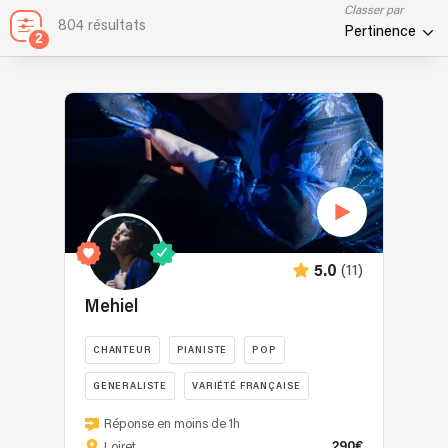
Classer par
804 résultats
Pertinence
2
(11)
5.0
Mehiel
CHANTEUR
PIANISTE
POP
GENERALISTE
VARIÉTÉ FRANÇAISE
Mehiel
Réponse en moins de 1h
est
290€
Loiret