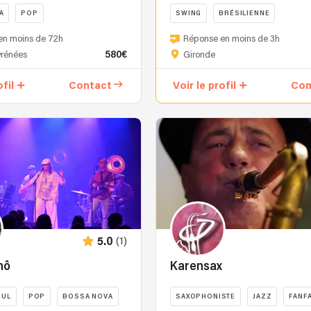
A
POP
SWING
BRÉSILIENNE
en moins de 72h
Réponse en moins de 3h
580€
yrénées
Gironde
ofil
Contact
Voir le profil
Con
(1)
5.0
hô
Karensax
OUL
POP
BOSSA NOVA
SAXOPHONISTE
JAZZ
FANF