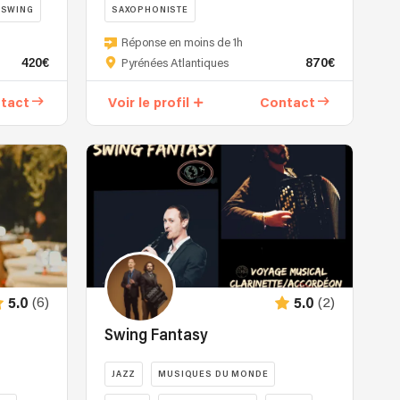
SWING
SAXOPHONISTE
Réponse en moins de 1h
420€
870€
Pyrénées Atlantiques
tact
Voir le profil
Contact
(6)
(2)
5.0
5.0
Swing Fantasy
JAZZ
MUSIQUES DU MONDE