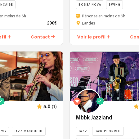
ANÇAISE
BOSSA NOVA
SWING
en moins de 6h
Réponse en moins de 6h
290€
Landes
ofil
Contact
Voir le profil
Con
(1)
5.0
Mbbk Jazzland
PSY
JAZZ MANOUCHE
JAZZ
SAXOPHONISTE