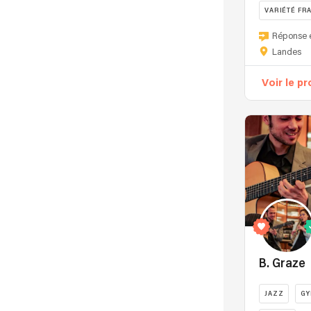
VARIÉTÉ FR
Recherche par nom
Réponse 
Landes
Voir le pr
B. Graze
JAZZ
GY