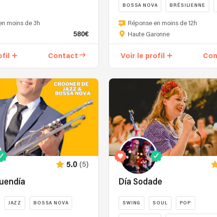
BOSSA NOVA
BRÉSILIENNE
en moins de 3h
Réponse en moins de 12h
580€
Haute Garonne
ofil
Contact
Voir le profil
Con
(5)
5.0
Buendía
Día Sodade
JAZZ
BOSSA NOVA
SWING
SOUL
POP