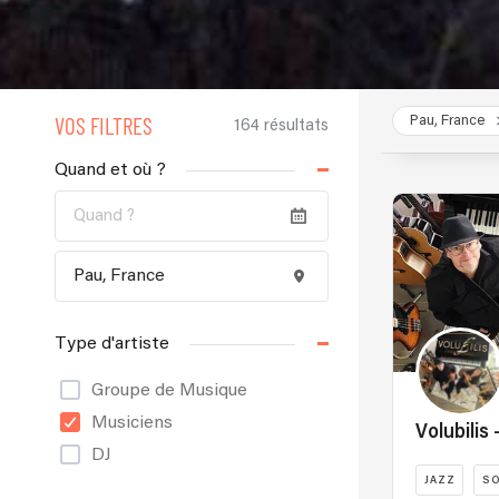
VOS FILTRES
Pau, France
164 résultats
Quand et où ?
Type d'artiste
Groupe de Musique
Musiciens
Volubilis
DJ
JAZZ
S