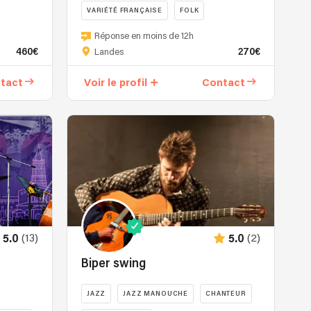
VARIÉTÉ FRANÇAISE
FOLK
Réponse en moins de 12h
460€
270€
Landes
tact
Voir le profil
Contact
(13)
(2)
5.0
5.0
Biper swing
JAZZ
JAZZ MANOUCHE
CHANTEUR