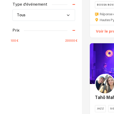
Type d'événement
BOSSA NOV
Réponse 
Tous
Hautes P
Prix
Voir le pr
100
20000
Le prix est indicatif. Contactez les
musiciens pour obtenir un devis précis !
Type de musique
Jazz
Tahô Ma
Répertoire
JAZZ
S