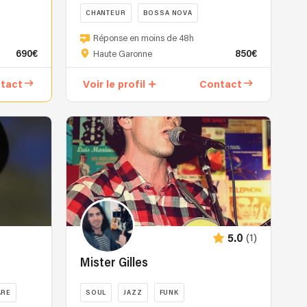
CHANTEUR
BOSSA NOVA
Réponse en moins de 48h
690€
850€
Haute Garonne
tact
Voir le profil
Contact
(1)
5.0
Mister Gilles
ARE
SOUL
JAZZ
FUNK