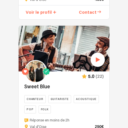
solo
piano/voix,
Voir le profil
Contact
pop,
doux
et
élégant
🎤
En
solo
chant
sur
bandes
(22)
5.0
instrumentales,
dansant
Sweet Blue
ou
lounge
CHANTEUR
GUITARISTE
ACOUSTIQUE
🎸
POP
FOLK
En
duo
Sweet
Réponse en moins de 2h
pop
Blue,
290€
Val d'Oise