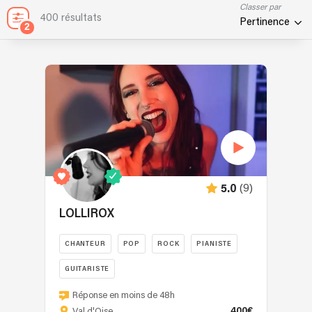
Classer par
400 résultats
Pertinence
2
(9)
5.0
LOLLIROX
CHANTEUR
POP
ROCK
PIANISTE
GUITARISTE
🎹
Réponse en moins de 48h
En
400€
Val d'Oise