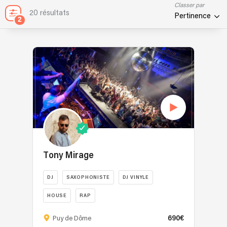
Classer par
20 résultats
Pertinence
2
Tony Mirage
DJ
SAXOPHONISTE
DJ VINYLE
HOUSE
RAP
Dj
690€
Puy de Dôme
et