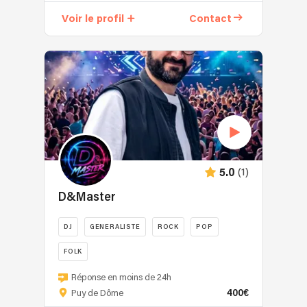
compositeur,
Voir le profil
Contact
son
talent
s’exprime
et
est
validé
aux
quatre
coins
de
(1)
5.0
la
France
D&Master
:
de
DJ
GENERALISTE
ROCK
POP
Paris
à
FOLK
Cannes
Depuis
Réponse en moins de 24h
en
plus
400€
Puy de Dôme
passant
de