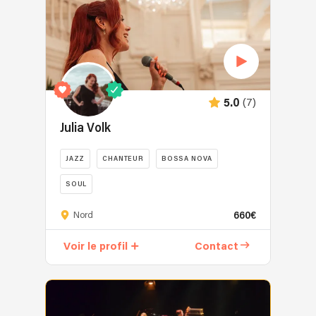
(7)
5.0
Julia Volk
JAZZ
CHANTEUR
BOSSA NOVA
SOUL
Juriste
660€
Nord
de
formation,
Voir le profil
Contact
Julia
est
aussi
et
surtout