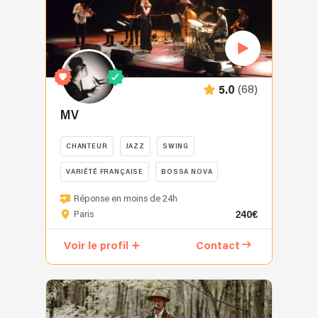
fille
de
chef
de
choeur
(68)
5.0
et
pianiste,
MV
Repérée
à
CHANTEUR
JAZZ
SWING
12
ans
VARIÉTÉ FRANÇAISE
BOSSA NOVA
par
MV
Réponse en moins de 24h
son
vous
240€
Paris
professeur
convie
de
à
Voir le profil
Contact
musique
une
puis
promenade
finaliste
musicale
du
sur
Sankofa