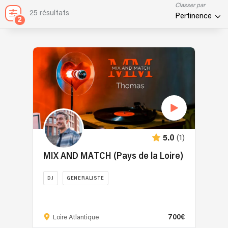
Classer par
25 résultats
Pertinence
2
(1)
5.0
MIX AND MATCH (Pays de la Loire)
DJ
GENERALISTE
DJ
privé
700€
depuis
Loire Atlantique