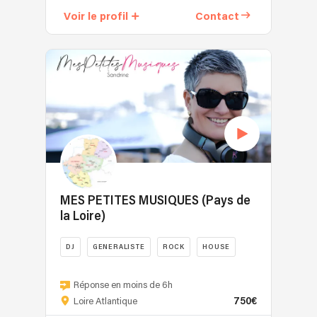
2015,
Voir le profil
Contact
j’accompagne
tant
vos
soirées
familiales
(anniversaires,
mariages…)
que
Corporate
(séminaires,
team
building…).
MES PETITES MUSIQUES (Pays de
Tout
la Loire)
a
commencé
DJ
GENERALISTE
ROCK
HOUSE
avec
la
Sandrine,
musique
Djette
Réponse en moins de 6h
brésilienne,
750€
signature
Loire Atlantique
au
pour