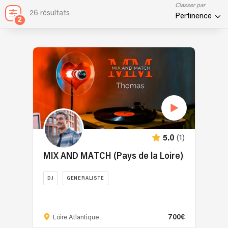
Classer par
26 résultats
Pertinence
2
(1)
5.0
MIX AND MATCH (Pays de la Loire)
DJ
GENERALISTE
DJ
privé
700€
depuis
Loire Atlantique