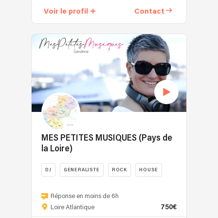
2015,
Voir le profil
Contact
j’accompagne
tant
vos
soirées
familiales
(anniversaires,
mariages…)
que
Corporate
(séminaires,
team
building…).
MES PETITES MUSIQUES (Pays de
Tout
la Loire)
a
commencé
DJ
GENERALISTE
ROCK
HOUSE
avec
la
Sandrine,
musique
Djette
Réponse en moins de 6h
brésilienne,
750€
signature
Loire Atlantique
au
pour