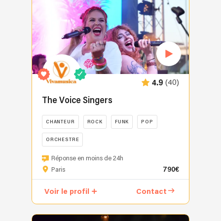
(40)
4.9
The Voice Singers
CHANTEUR
ROCK
FUNK
POP
ORCHESTRE
Une
Réponse en moins de 24h
chanteuse
790€
Paris
de
The
Voir le profil
Contact
Voice
pour
sublimer