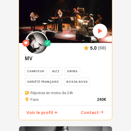
votre
événement
Shanys,
finaliste
de
The
Voice
(68)
5.0
2024,
apporte
MV
à
votre
CHANTEUR
JAZZ
SWING
événement
VARIÉTÉ FRANÇAISE
BOSSA NOVA
une
voix
MV
Réponse en moins de 24h
exceptionnelle
vous
240€
Paris
et
convie
une
à
Voir le profil
Contact
présence
une
scénique
promenade
qui
musicale